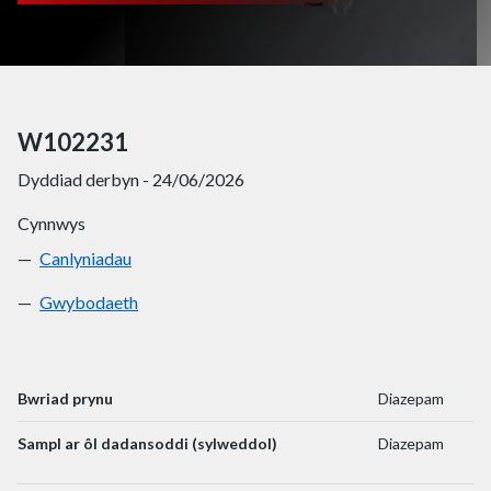
W102231
Dyddiad derbyn - 24/06/2026
Cynnwys
Canlyniadau
W102231
Gwybodaeth
W102231
Bwriad prynu
Diazepam
Sampl ar ôl dadansoddi (sylweddol)
Diazepam