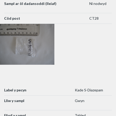
Sampl ar ôl dadansoddi (lleiaf)
Ni nodwyd
Côd post
CT28
Label y pecyn
Kade S-Diazepam
Lliw y sampl
Gwyn
Ffurf y sampl
Tabled