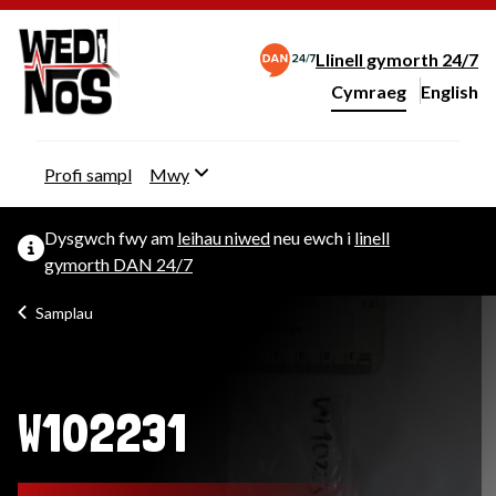
Llinell gymorth 24/7
Cymraeg
English
– Change 
Newid iaith y wefan
Profi sampl
Mwy
Dysgwch fwy am
leihau niwed
neu ewch i
linell
gymorth DAN 24/7
Samplau
W102231