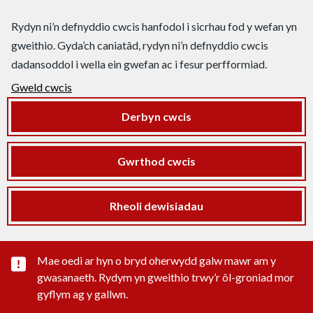
Rydyn ni’n defnyddio cwcis hanfodol i sicrhau fod y wefan yn
gweithio. Gyda’ch caniatâd, rydyn ni’n defnyddio cwcis
dadansoddol i wella ein gwefan ac i fesur perfformiad.
Gweld cwcis
Derbyn cwcis
Gwrthod cwcis
Rheoli dewisiadau
Rhybudd sylwedd pwysig
Mae oedi ar hyn o bryd oherwydd galw mawr am y
gwasanaeth. Rydym yn gweithio trwy’r ôl-groniad mor
gyflym ag y gallwn.