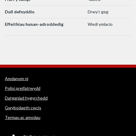
Dull defnyddio
Drwy’r geg
Effeithiau hunan-adroddedig
Wedi ymlacio
Dolenni cymorth WEDINOS
Amdanom ni
Polisi preifatrwydd
Datganiad hygyrchedd
Gwybodaeth cwcis
Termau ac amodau