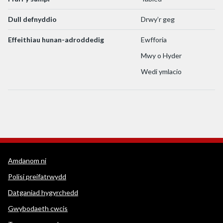
Dull defnyddio
Drwy’r geg
Effeithiau hunan-adroddedig
Ewfforia
Mwy o Hyder
Wedi ymlacio
Dolenni cymorth WEDINOS
Amdanom ni
Polisi preifatrwydd
Datganiad hygyrchedd
Gwybodaeth cwcis