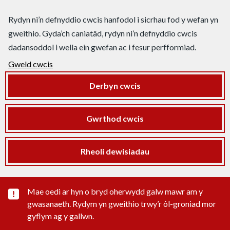
Rydyn ni’n defnyddio cwcis hanfodol i sicrhau fod y wefan yn
gweithio. Gyda’ch caniatâd, rydyn ni’n defnyddio cwcis
dadansoddol i wella ein gwefan ac i fesur perfformiad.
Gweld cwcis
Derbyn cwcis
Gwrthod cwcis
Rheoli dewisiadau
Rhybudd sylwedd pwysig
Mae oedi ar hyn o bryd oherwydd galw mawr am y
gwasanaeth. Rydym yn gweithio trwy’r ôl-groniad mor
gyflym ag y gallwn.