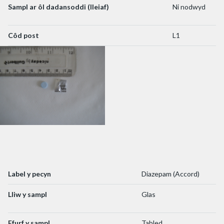
Sampl ar ôl dadansoddi (lleiaf)
Ni nodwyd
Côd post
L1
Label y pecyn
Diazepam (Accord)
Lliw y sampl
Glas
Ffurf y sampl
Tabled