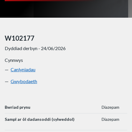
W102177
Dyddiad derbyn - 24/06/2026
Cynnwys
Canlyniadau
W102177
Gwybodaeth
W102177
Bwriad prynu
Diazepam
Sampl ar ôl dadansoddi (sylweddol)
Diazepam