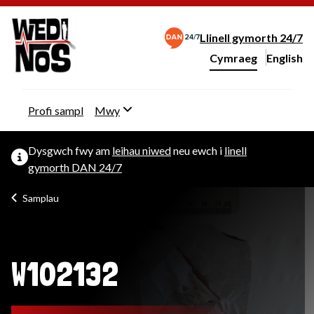
Llinell gymorth 24/7
Cymraeg
English
– Change 
Newid iaith y wefan
Profi sampl
Mwy
Dysgwch fwy am
leihau niwed
neu ewch i
linell
gymorth DAN 24/7
Samplau
W102132