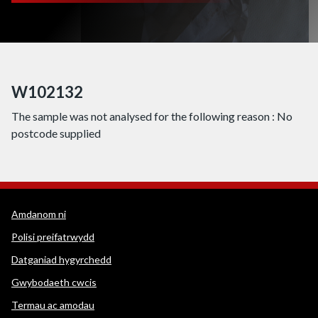
W102132
The sample was not analysed for the following reason : No
postcode supplied
Dolenni cymorth WEDINOS
Amdanom ni
Polisi preifatrwydd
Datganiad hygyrchedd
Gwybodaeth cwcis
Termau ac amodau