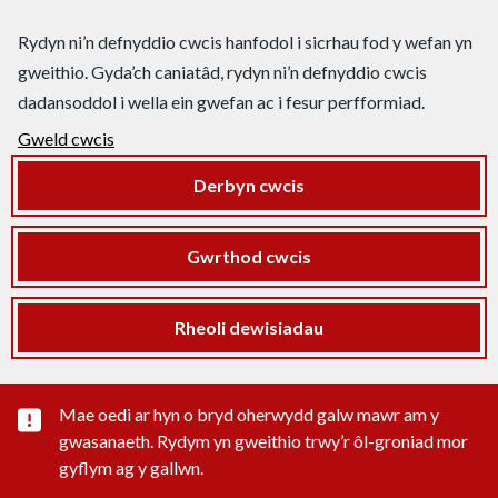
Rydyn ni’n defnyddio cwcis hanfodol i sicrhau fod y wefan yn
gweithio. Gyda’ch caniatâd, rydyn ni’n defnyddio cwcis
dadansoddol i wella ein gwefan ac i fesur perfformiad.
Gweld cwcis
Derbyn cwcis
Gwrthod cwcis
Rheoli dewisiadau
Rhybudd sylwedd pwysig
Mae oedi ar hyn o bryd oherwydd galw mawr am y
gwasanaeth. Rydym yn gweithio trwy’r ôl-groniad mor
gyflym ag y gallwn.