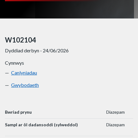
W102104
Dyddiad derbyn - 24/06/2026
Cynnwys
Canlyniadau
W102104
Gwybodaeth
W102104
Bwriad prynu
Diazepam
Sampl ar ôl dadansoddi (sylweddol)
Diazepam