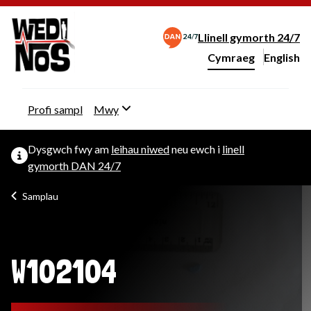
Llinell gymorth 24/7
Cymraeg
English
– Change 
Newid iaith y wefan
Profi sampl
Mwy
Dysgwch fwy am
leihau niwed
neu ewch i
linell
gymorth DAN 24/7
Samplau
W102104