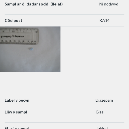
Sampl ar ôl dadansoddi (lleiaf)
Ni nodwyd
Côd post
KA14
Label y pecyn
Diazepam
Lliw y sampl
Glas
Ffurf y sampl
Tabled