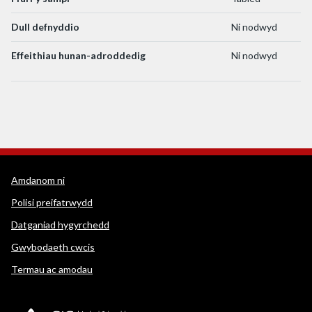
Dull defnyddio
Ni nodwyd
Effeithiau hunan-adroddedig
Ni nodwyd
Dolenni cymorth WEDINOS
Amdanom ni
Polisi preifatrwydd
Datganiad hygyrchedd
Gwybodaeth cwcis
Termau ac amodau