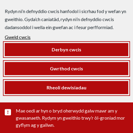
Rydyn ni’n defnyddio cwcis hanfodol i sicrhau fod y wefan yn
gweithio. Gyda’ch caniatâd, rydyn ni’n defnyddio cwcis
dadansoddol i wella ein gwefan ac i fesur perfformiad.
Gweld cwcis
Derbyn cwcis
Gwrthod cwcis
Rheoli dewisiadau
Rhybudd sylwedd pwysig
Mae oedi ar hyn o bryd oherwydd galw mawr am y
gwasanaeth. Rydym yn gweithio trwy’r ôl-groniad mor
gyflym ag y gallwn.