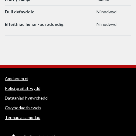
Dull defnyddio
Ni nodwyd
Effeithiau hunan-adroddedig
Ni nodwyd
Dolenni cymorth WEDINOS
Amdanom ni
Polisi preifatrwydd
Datganiad hygyrchedd
Gwybodaeth cwcis
Termau ac amodau