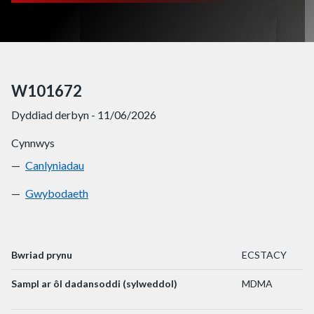
W101672
Dyddiad derbyn - 11/06/2026
Cynnwys
Canlyniadau
W101672
Gwybodaeth
W101672
Bwriad prynu
ECSTACY
Sampl ar ôl dadansoddi (sylweddol)
MDMA