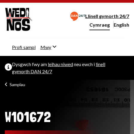
Llinell gymorth 24/7
Cymraeg
English
– Change 
Newid iaith y wefan
Profi sampl
Mwy
Dysgwch fwy am
leihau niwed
neu ewch i
linell
gymorth DAN 24/7
Samplau
W101672