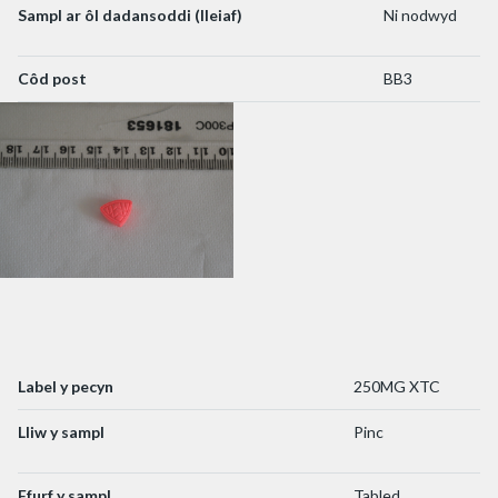
Sampl ar ôl dadansoddi (lleiaf)
Ni nodwyd
Côd post
BB3
Label y pecyn
250MG XTC
Lliw y sampl
Pinc
Ffurf y sampl
Tabled