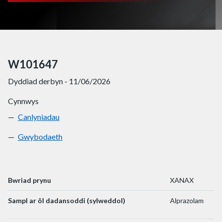
W101647
Dyddiad derbyn - 11/06/2026
Cynnwys
Canlyniadau
W101647
Gwybodaeth
W101647
Bwriad prynu
XANAX
Sampl ar ôl dadansoddi (sylweddol)
Alprazolam