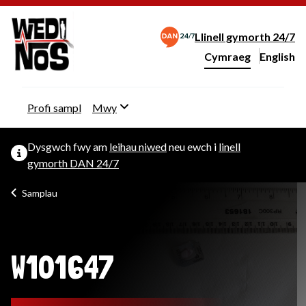
Llinell gymorth 24/7
Cymraeg
English
– Change 
Newid iaith y wefan
Profi sampl
Mwy
Dysgwch fwy am
leihau niwed
neu ewch i
linell
gymorth DAN 24/7
Samplau
W101647