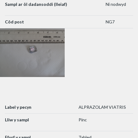
Sampl ar ôl dadansoddi (lleiaf)
Ni nodwyd
Côd post
NG7
Label y pecyn
ALPRAZOLAM VIATRIS
Lliw y sampl
Pinc
Ffurf y sampl
Tabled