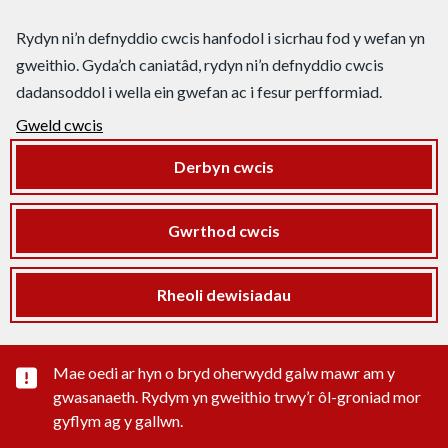
Rydyn ni’n defnyddio cwcis hanfodol i sicrhau fod y wefan yn
gweithio. Gyda’ch caniatâd, rydyn ni’n defnyddio cwcis
dadansoddol i wella ein gwefan ac i fesur perfformiad.
Gweld cwcis
Derbyn cwcis
Gwrthod cwcis
Rheoli dewisiadau
Rhybudd sylwedd pwysig
Mae oedi ar hyn o bryd oherwydd galw mawr am y
gwasanaeth. Rydym yn gweithio trwy’r ôl-groniad mor
gyflym ag y gallwn.