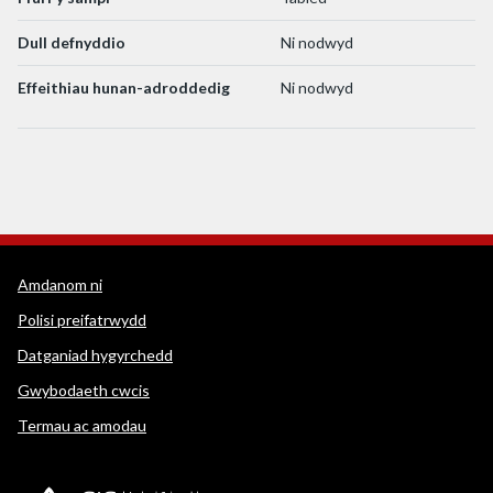
Dull defnyddio
Ni nodwyd
Effeithiau hunan-adroddedig
Ni nodwyd
Dolenni cymorth WEDINOS
Amdanom ni
Polisi preifatrwydd
Datganiad hygyrchedd
Gwybodaeth cwcis
Termau ac amodau