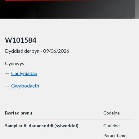
W101584
Dyddiad derbyn - 09/06/2026
Cynnwys
Canlyniadau
W101584
Gwybodaeth
W101584
Bwriad prynu
Codeine
Sampl ar ôl dadansoddi (sylweddol)
Codeine
Paracetamol