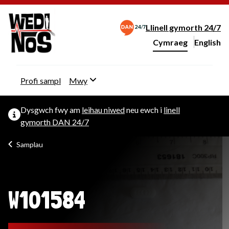
Llinell gymorth 24/7
Cymraeg
English
– Change 
Newid iaith y wefan
Profi sampl
Mwy
Dysgwch fwy am
leihau niwed
neu ewch i
linell
gymorth DAN 24/7
Samplau
W101584