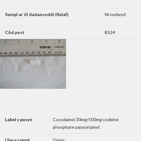
Sampl ar ôl dadansoddi (lleiaf)
Ni nodwyd
Côd post
BS24
Label y pecyn
Cocodamol 30mg/500mg codeine
phosphate paracetamol
Lliw y sampl
Gwyn