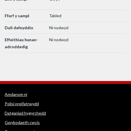
Ffurf y sampl
Tabled
Dull defnyddio
Ni nodwyd
Effeithiau hunan-
Ni nodwyd
adroddedig
Dolenni cymorth WEDINOS
Amdanom ni
Polisi preifatrwydd
Datganiad hygyrchedd
Gwybodaeth cwcis