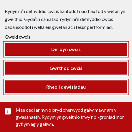
Rydyn ni’n defnyddio cwcis hanfodol i sicrhau fod y wefan yn
gweithio. Gyda’ch caniatâd, rydyn ni’n defnyddio cwcis
dadansoddol i wella ein gwefan ac i fesur perfformiad.
Gweld cwcis
Derbyn cwcis
Gwrthod cwcis
Rheoli dewisiadau
Rhybudd sylwedd pwysig
Mae oedi ar hyn o bryd oherwydd galw mawr am y
gwasanaeth. Rydym yn gweithio trwy’r ôl-groniad mor
gyflym ag y gallwn.