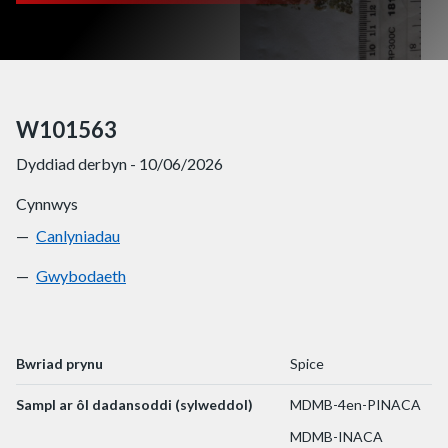
W101563
Dyddiad derbyn - 10/06/2026
Cynnwys
Canlyniadau
W101563
Gwybodaeth
W101563
Bwriad prynu
Spice
Sampl ar ôl dadansoddi (sylweddol)
MDMB-4en-PINACA
MDMB-INACA