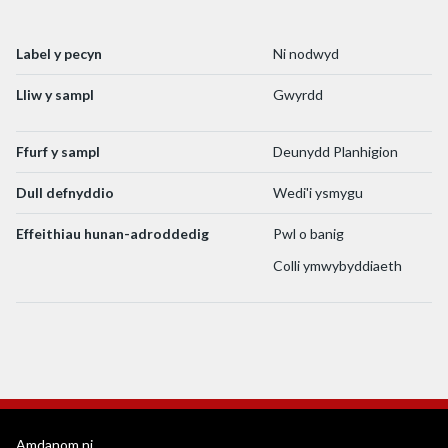
Label y pecyn
Ni nodwyd
Lliw y sampl
Gwyrdd
Ffurf y sampl
Deunydd Planhigion
Dull defnyddio
Wedi'i ysmygu
Effeithiau hunan-adroddedig
Pwl o banig
Colli ymwybyddiaeth
Amdanom ni