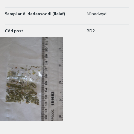
Sampl ar ôl dadansoddi (lleiaf)
Ni nodwyd
Côd post
BD2