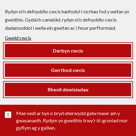
Rydyn ni’n defnyddio cwcis hanfodol i sicrhau fod y wefan yn
gweithio. Gyda’ch caniatâd, rydyn ni’n defnyddio cwcis
dadansoddol i wella ein gwefan ac i fesur perfformiad.
Gweld cwcis
Derbyn cwcis
Gwrthod cwcis
Rheoli dewisiadau
Rhybudd sylwedd pwysig
Mae oedi ar hyn o bryd oherwydd galw mawr am y
gwasanaeth. Rydym yn gweithio trwy’r ôl-groniad mor
gyflym ag y gallwn.