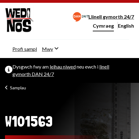
Llinell gymorth 24/7
Cymraeg
English
– Change 
Newid iaith y wefan
Profi sampl
Mwy
Dysgwch fwy am
leihau niwed
neu ewch i
linell
gymorth DAN 24/7
Samplau
W101563