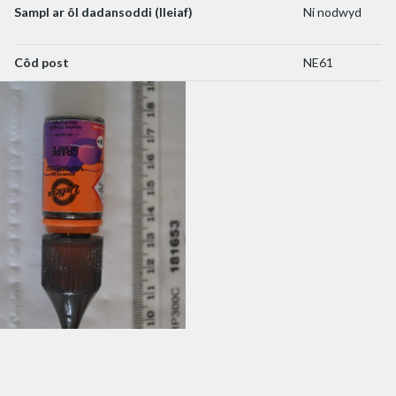
Sampl ar ôl dadansoddi (lleiaf)
Ni nodwyd
Côd post
NE61