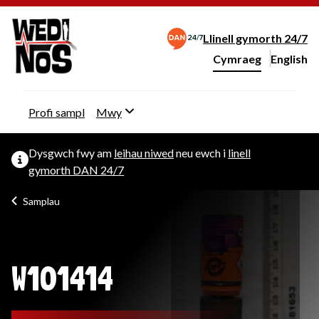
Llinell gymorth 24/7
Cymraeg
English
– Change 
Newid iaith y wefan
Profi sampl
Mwy
Dysgwch fwy am
leihau niwed
neu ewch i
linell
gymorth DAN 24/7
Samplau
W101414