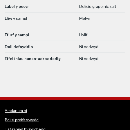
Label y pecyn
Deliciu grape nic salt
Lliw y sampl
Melyn
Ffurf y sampl
Hylif
Dull defnyddio
Ni nodwyd
Effeithiau hunan-adroddedig
Ni nodwyd
Dolenni cymorth WEDINOS
Amdanom ni
Polisi preifatrwydd
Datganiad hygyrchedd