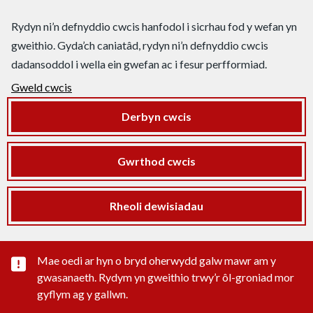
Rydyn ni’n defnyddio cwcis hanfodol i sicrhau fod y wefan yn
gweithio. Gyda’ch caniatâd, rydyn ni’n defnyddio cwcis
dadansoddol i wella ein gwefan ac i fesur perfformiad.
Gweld cwcis
Derbyn cwcis
Gwrthod cwcis
Rheoli dewisiadau
Rhybudd sylwedd pwysig
Mae oedi ar hyn o bryd oherwydd galw mawr am y
gwasanaeth. Rydym yn gweithio trwy’r ôl-groniad mor
gyflym ag y gallwn.