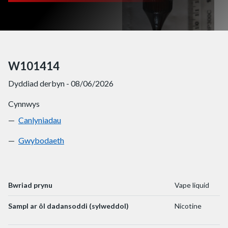
W101414
Dyddiad derbyn - 08/06/2026
Cynnwys
Canlyniadau
W101414
Gwybodaeth
W101414
Bwriad prynu
Vape liquid
Sampl ar ôl dadansoddi (sylweddol)
Nicotine