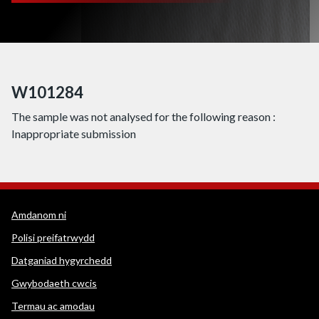
W101284
The sample was not analysed for the following reason :
Inappropriate submission
Dolenni cymorth WEDINOS
Amdanom ni
Polisi preifatrwydd
Datganiad hygyrchedd
Gwybodaeth cwcis
Termau ac amodau