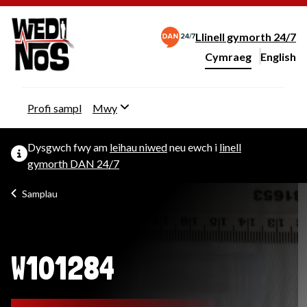
Llinell gymorth 24/7
Cymraeg
English
– Change 
Newid iaith y wefan
Profi sampl
Mwy
Dysgwch fwy am
leihau niwed
neu ewch i
linell
gymorth DAN 24/7
Samplau
W101284