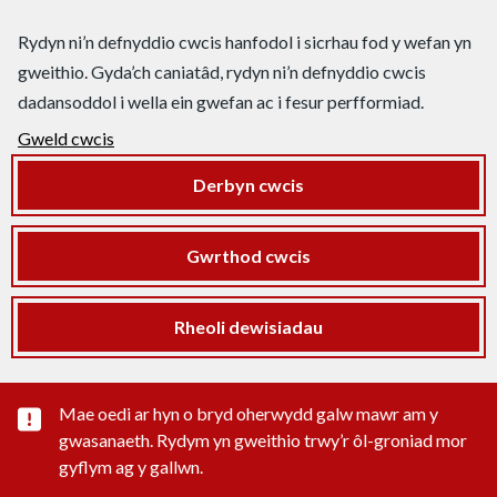
Rydyn ni’n defnyddio cwcis hanfodol i sicrhau fod y wefan yn
gweithio. Gyda’ch caniatâd, rydyn ni’n defnyddio cwcis
dadansoddol i wella ein gwefan ac i fesur perfformiad.
Gweld cwcis
Derbyn cwcis
Gwrthod cwcis
Rheoli dewisiadau
Rhybudd sylwedd pwysig
Mae oedi ar hyn o bryd oherwydd galw mawr am y
gwasanaeth. Rydym yn gweithio trwy’r ôl-groniad mor
gyflym ag y gallwn.