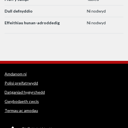
Dull defnyddio
Ni nodwyd
Effeithiau hunan-adroddedig
Ni nodwyd
Dolenni cymorth WEDINOS
Amdanom ni
Polisi preifatrwydd
Datganiad hygyrchedd
Gwybodaeth cwcis
Termau ac amodau