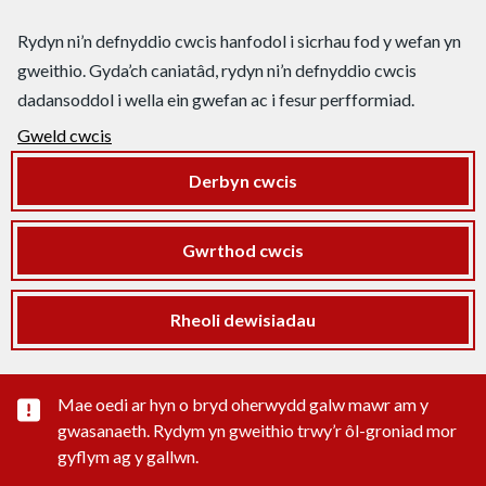
Rydyn ni’n defnyddio cwcis hanfodol i sicrhau fod y wefan yn
gweithio. Gyda’ch caniatâd, rydyn ni’n defnyddio cwcis
dadansoddol i wella ein gwefan ac i fesur perfformiad.
Gweld cwcis
Derbyn cwcis
Gwrthod cwcis
Rheoli dewisiadau
Rhybudd sylwedd pwysig
Mae oedi ar hyn o bryd oherwydd galw mawr am y
gwasanaeth. Rydym yn gweithio trwy’r ôl-groniad mor
gyflym ag y gallwn.