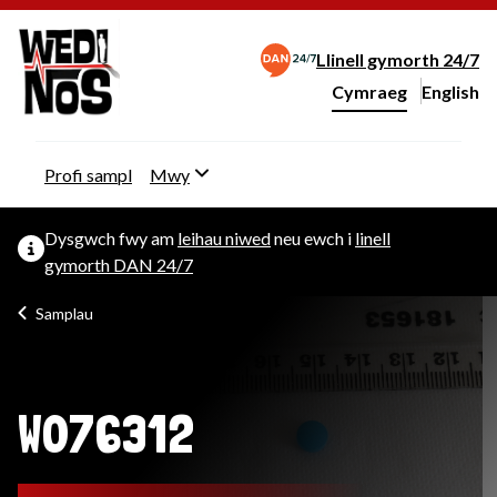
Llinell gymorth 24/7
Cymraeg
English
– Change 
Newid iaith y wefan
Profi sampl
Mwy
Dysgwch fwy am
leihau niwed
neu ewch i
linell
gymorth DAN 24/7
Samplau
W076312