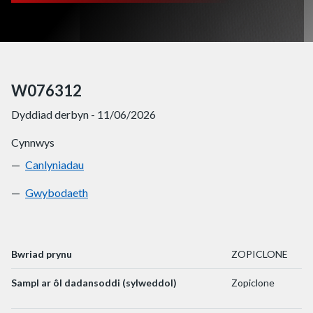
W076312
Dyddiad derbyn - 11/06/2026
Cynnwys
Canlyniadau
W076312
Gwybodaeth
W076312
Bwriad prynu
ZOPICLONE
Sampl ar ôl dadansoddi (sylweddol)
Zopiclone