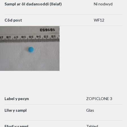
Sampl ar ôl dadansoddi (lleiaf)
Ni nodwyd
Côd post
WF12
Label y pecyn
ZOPICLONE 3
Lliw y sampl
Glas
Ffurf y sampl
Tabled