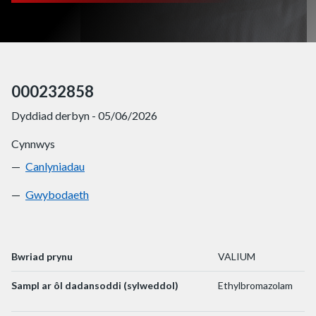
000232858
Dyddiad derbyn - 05/06/2026
Cynnwys
Canlyniadau
000232858
Gwybodaeth
000232858
Bwriad prynu
VALIUM
Sampl ar ôl dadansoddi (sylweddol)
Ethylbromazolam