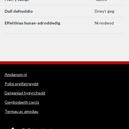
Dull defnyddio
Drwy’r geg
Effeithiau hunan-adroddedig
Ni nodwyd
Dolenni cymorth WEDINOS
Amdanom ni
Polisi preifatrwydd
Datganiad hygyrchedd
Gwybodaeth cwcis
Termau ac amodau