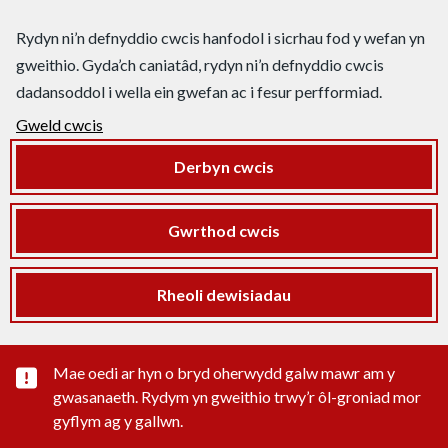
Rydyn ni’n defnyddio cwcis hanfodol i sicrhau fod y wefan yn
gweithio. Gyda’ch caniatâd, rydyn ni’n defnyddio cwcis
dadansoddol i wella ein gwefan ac i fesur perfformiad.
Gweld cwcis
Derbyn cwcis
Gwrthod cwcis
Rheoli dewisiadau
Rhybudd sylwedd pwysig
Mae oedi ar hyn o bryd oherwydd galw mawr am y
gwasanaeth. Rydym yn gweithio trwy’r ôl-groniad mor
gyflym ag y gallwn.