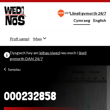
Llinell gymorth 24/7
Cymraeg
English
– Change 
Newid iaith y wefan
Profi sampl
Mwy
Dysgwch fwy am
leihau niwed
neu ewch i
linell
gymorth DAN 24/7
Samplau
000232858