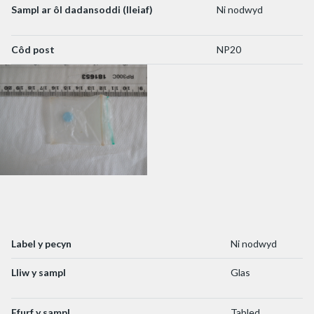
Sampl ar ôl dadansoddi (lleiaf)
Ni nodwyd
Côd post
NP20
Label y pecyn
Ni nodwyd
Lliw y sampl
Glas
Ffurf y sampl
Tabled