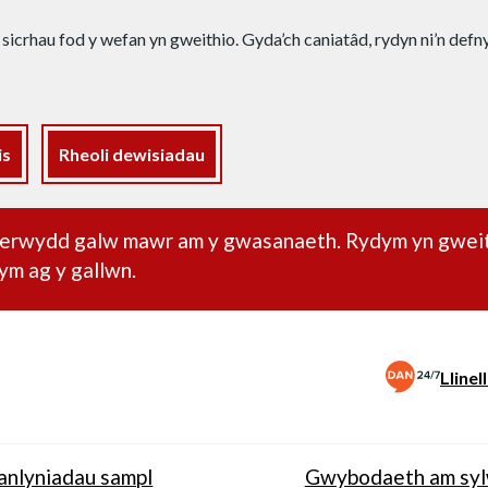
 sicrhau fod y wefan yn gweithio. Gyda’ch caniatâd, rydyn ni’n def
is
Rheoli dewisiadau
dd pwysig
oherwydd galw mawr am y gwasanaeth. Rydym yn gwei
ym ag y gallwn.
Lline
anlyniadau sampl
Gwybodaeth am sy