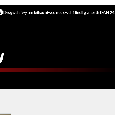
Dysgwch fwy am
leihau niwed
neu ewch i
linell gymorth DAN 24
y