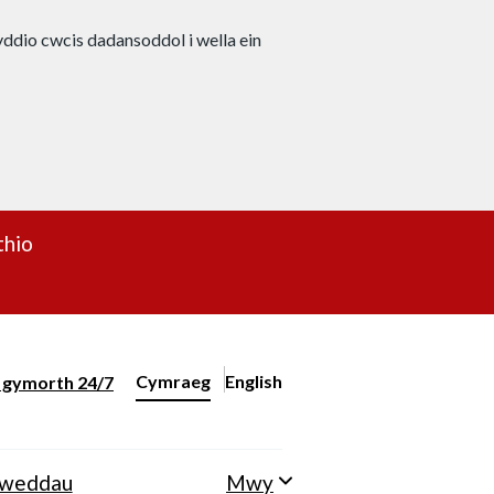
nyddio cwcis dadansoddol i wella ein
thio
Cymraeg
English
– Change the language to English
ll gymorth 24/7
Newid iaith y wefan
lweddau
Mwy