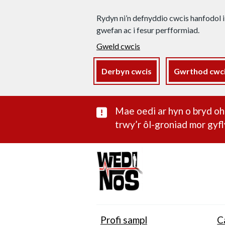
Rydyn ni’n defnyddio cwcis hanfodol i
gwefan ac i fesur perfformiad.
Gweld cwcis
Derbyn cwcis
Gwrthod cwc
Rhybudd sylwe
Mae oedi ar hyn o bryd 
trwy’r ôl-groniad mor gyfl
Profi sampl
C