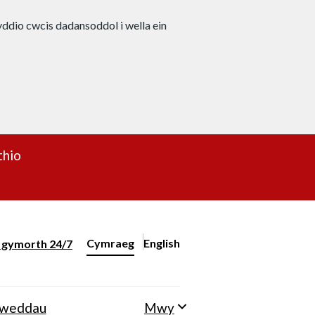
nyddio cwcis dadansoddol i wella ein
thio
Cymraeg
English
– Change the language to English
ll gymorth 24/7
Newid iaith y wefan
lweddau
Mwy