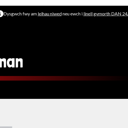
Dysgwch fwy am
leihau niwed
neu ewch i
linell gymorth DAN 24
man