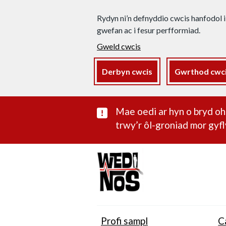
Rydyn ni’n defnyddio cwcis hanfodol i
gwefan ac i fesur perfformiad.
Gweld cwcis
Derbyn cwcis
Gwrthod cwc
Rhybudd sylwe
Mae oedi ar hyn o bryd 
trwy’r ôl-groniad mor gyfl
Profi sampl
C