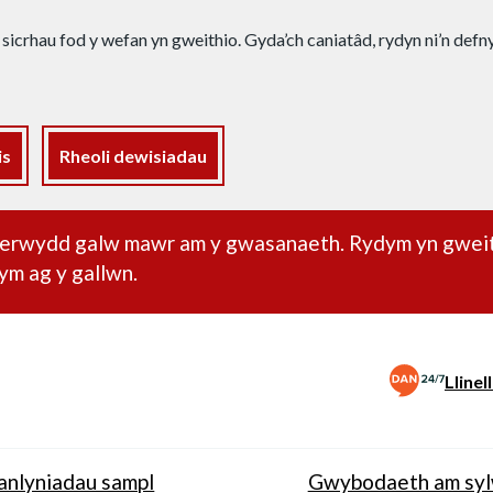
 sicrhau fod y wefan yn gweithio. Gyda’ch caniatâd, rydyn ni’n def
is
Rheoli dewisiadau
dd pwysig
oherwydd galw mawr am y gwasanaeth. Rydym yn gwei
ym ag y gallwn.
Lline
anlyniadau sampl
Gwybodaeth am sy