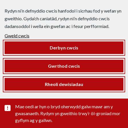
Rydyn ni’n defnyddio cwcis hanfodol i sicrhau fod y wefan yn
gweithio. Gyda’ch caniatâd, rydyn ni’n defnyddio cwcis
dadansoddol i wella ein gwefan ac i fesur perfformiad.
Gweld cwcis
Derbyn cwcis
Gwrthod cwcis
Rheoli dewisiadau
Rhybudd sylwedd pwysig
Mae oedi ar hyn o bryd oherwydd galw mawr am y
gwasanaeth. Rydym yn gweithio trwy’r ôl-groniad mor
gyflym ag y gallwn.