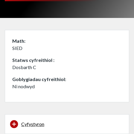
Math
SIED
Statws cyfreithiol
Dosbarth C
Goblygiadau cyfreithiol
Ni nodwyd
Cyfystyron