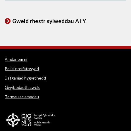
Gweld rhestr sylweddau A i Y
Dolenni cymorth WEDINOS
Amdanom ni
Polisi preifatrwydd
Datganiad hygyrchedd
Gwybodaeth cwcis
Termau ac amodau