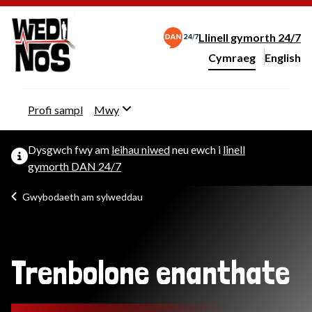
Llinell gymorth 24/7
Cymraeg
English
– Change 
Newid iaith y wefan
Profi sampl
Mwy
Dysgwch fwy am
leihau niwed
neu ewch i
linell
gymorth DAN 24/7
Gwybodaeth am sylweddau
Trenbolone enanthate