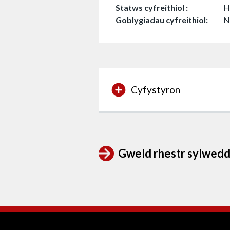
Statws cyfreithiol
H
Goblygiadau cyfreithiol
N
Cyfystyron
Gweld rhestr sylwedd