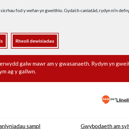
 sicrhau fod y wefan yn gweithio. Gyda’ch caniatâd, rydyn ni’n def
is
Rheoli dewisiadau
dd pwysig
oherwydd galw mawr am y gwasanaeth. Rydym yn gwei
ym ag y gallwn.
Lline
anlyniadau sampl
Gwybodaeth am sy