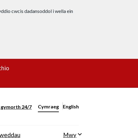
nyddio cwcis dadansoddol i wella ein
thio
Cymraeg
English
– Change the language to English
ll gymorth 24/7
Newid iaith y wefan
lweddau
Mwy