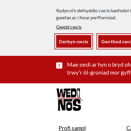
Rydyn ni’n defnyddio cwcis hanfodol i
gwefan ac i fesur perfformiad.
Gweld cwcis
Derbyn cwcis
Gwrthod cwc
Rhybudd sylwe
Mae oedi ar hyn o bryd 
trwy’r ôl-groniad mor gyfl
Profi sampl
C