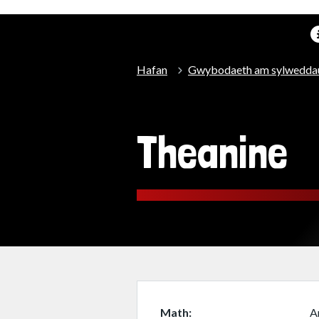
Hafan
Gwybodaeth am sylwedda
Theanine
Math
A