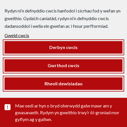
Rydyn ni’n defnyddio cwcis hanfodol i sicrhau fod y wefan yn
gweithio. Gyda’ch caniatâd, rydyn ni’n defnyddio cwcis
dadansoddol i wella ein gwefan ac i fesur perfformiad.
Gweld cwcis
Derbyn cwcis
Gwrthod cwcis
Rheoli dewisiadau
Rhybudd sylwedd pwysig
Mae oedi ar hyn o bryd oherwydd galw mawr am y
gwasanaeth. Rydym yn gweithio trwy’r ôl-groniad mor
gyflym ag y gallwn.