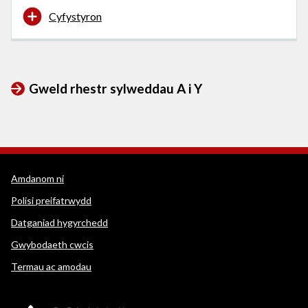
Cyfystyron
Gweld rhestr sylweddau A i Y
Dolenni cymorth WEDINOS
Amdanom ni
Polisi preifatrwydd
Datganiad hygyrchedd
Gwybodaeth cwcis
Termau ac amodau