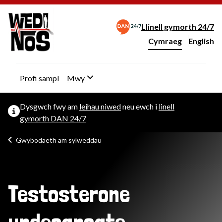
Llinell gymorth 24/7
Cymraeg
English
– Change 
Newid iaith y wefan
Profi sampl
Mwy
Dysgwch fwy am
leihau niwed
neu ewch i
linell
gymorth DAN 24/7
Gwybodaeth am sylweddau
Testosterone