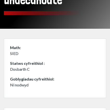
undecanoate
Math
SIED
Statws cyfreithiol
Dosbarth C
Goblygiadau cyfreithiol
Ni nodwyd