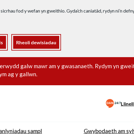
 sicrhau fod y wefan yn gweithio. Gyda’ch caniatâd, rydyn ni’n def
is
Rheoli dewisiadau
dd pwysig
oherwydd galw mawr am y gwasanaeth. Rydym yn gwei
ym ag y gallwn.
Lline
anlyniadau sampl
Gwybodaeth am sy