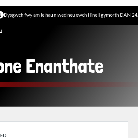
Dysgwch fwy am
leihau niwed
neu ewch i
linell gymorth DAN 24
u
one Enanthate
IED