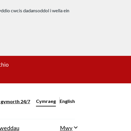
nyddio cwcis dadansoddol i wella ein
thio
Cymraeg
English
– Change the language to English
ll gymorth 24/7
Newid iaith y wefan
lweddau
Mwy