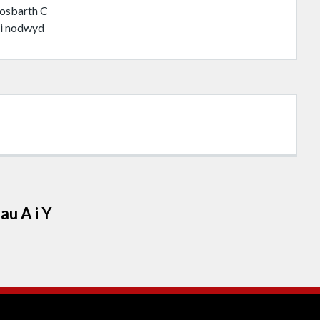
osbarth C
i nodwyd
au A i Y