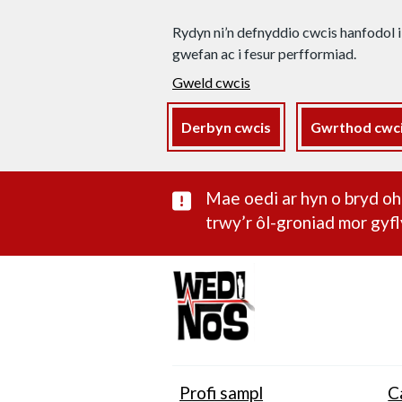
Rydyn ni’n defnyddio cwcis hanfodol i
gwefan ac i fesur perfformiad.
Gweld cwcis
Derbyn cwcis
Gwrthod cwc
Rhybudd sylwe
Mae oedi ar hyn o bryd 
trwy’r ôl-groniad mor gyfl
Profi sampl
C