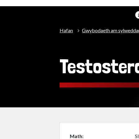
Hafan
Gwybodaeth am sylwedda
Testoster
Math
S