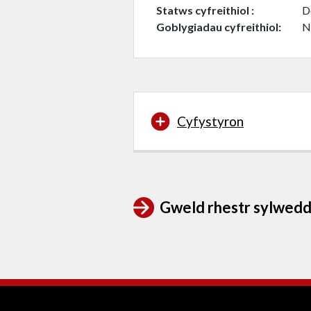
Statws cyfreithiol
D
Goblygiadau cyfreithiol
N
Cyfystyron
Gweld rhestr sylwedd