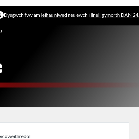
Dysgwch fwy am
leihau niwed
neu ewch i
linell gymorth DAN 24
u
e
eicoweithredol