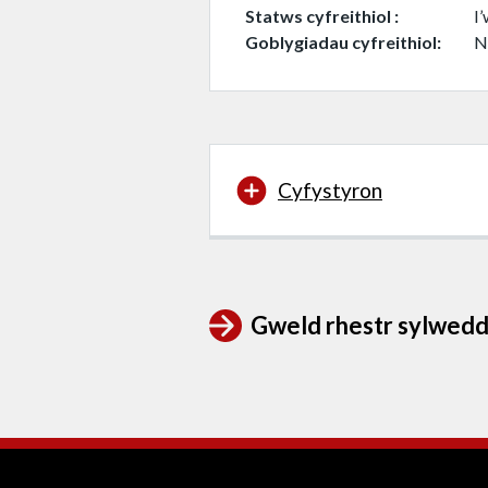
Statws cyfreithiol
I
Goblygiadau cyfreithiol
N
Cyfystyron
Gweld rhestr sylwedd