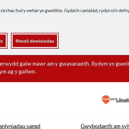
 sicrhau fod y wefan yn gweithio. Gyda’ch caniatâd, rydyn ni’n def
is
Rheoli dewisiadau
dd pwysig
oherwydd galw mawr am y gwasanaeth. Rydym yn gwei
ym ag y gallwn.
Lline
anlyniadau sampl
Gwybodaeth am sy