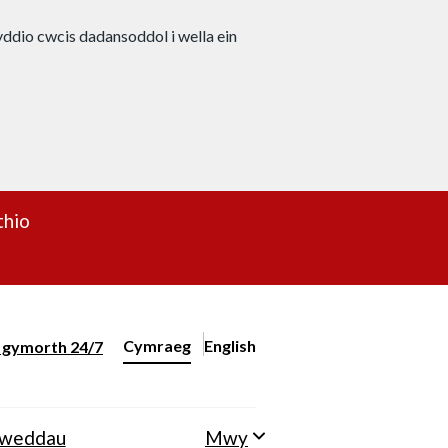
nyddio cwcis dadansoddol i wella ein
thio
Cymraeg
English
– Change the language to English
ll gymorth 24/7
Newid iaith y wefan
lweddau
Mwy