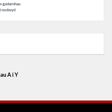
’w gadarnhau
i nodwyd
au A i Y