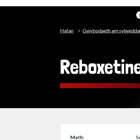
Hafan
Gwybodaeth am sylwedda
Reboxetin
Math
S