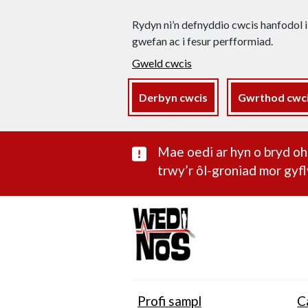
Rydyn ni’n defnyddio cwcis hanfodol i
gwefan ac i fesur perfformiad.
Gweld cwcis
Derbyn cwcis
Gwrthod cwc
Rhybudd sylwe
Mae oedi ar hyn o bryd 
trwy’r ôl-groniad mor gyfl
Profi sampl
C