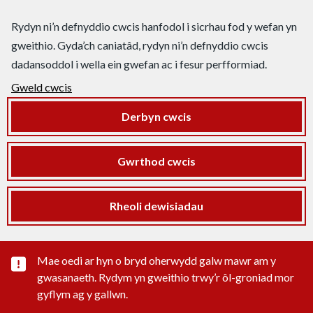
Rydyn ni’n defnyddio cwcis hanfodol i sicrhau fod y wefan yn
gweithio. Gyda’ch caniatâd, rydyn ni’n defnyddio cwcis
dadansoddol i wella ein gwefan ac i fesur perfformiad.
Gweld cwcis
Derbyn cwcis
Gwrthod cwcis
Rheoli dewisiadau
Rhybudd sylwedd pwysig
Mae oedi ar hyn o bryd oherwydd galw mawr am y
gwasanaeth. Rydym yn gweithio trwy’r ôl-groniad mor
gyflym ag y gallwn.