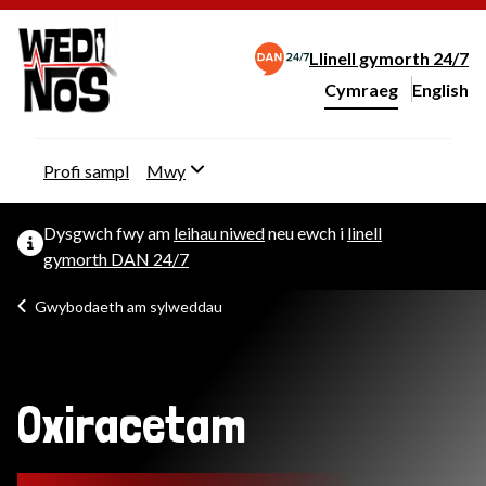
Llinell gymorth 24/7
Cymraeg
English
– Change 
Newid iaith y wefan
Profi sampl
Mwy
Dysgwch fwy am
leihau niwed
neu ewch i
linell
gymorth DAN 24/7
Gwybodaeth am sylweddau
Oxiracetam