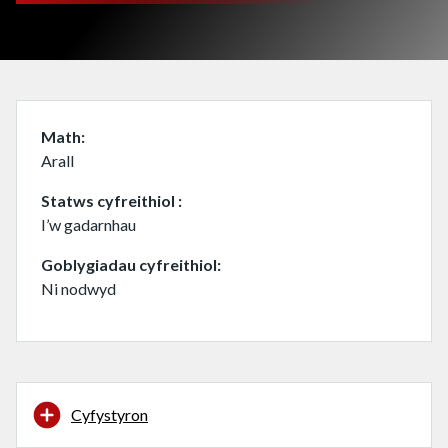
Math
Arall
Statws cyfreithiol
I’w gadarnhau
Goblygiadau cyfreithiol
Ni nodwyd
Cyfystyron