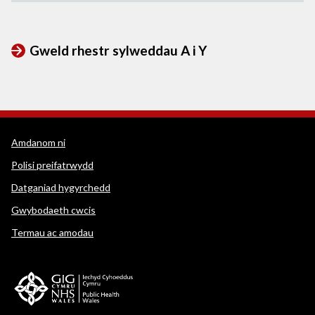
Gweld rhestr sylweddau A i Y
Dolenni cymorth WEDINOS
Amdanom ni
Polisi preifatrwydd
Datganiad hygyrchedd
Gwybodaeth cwcis
Termau ac amodau