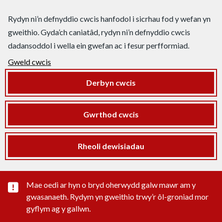
Rydyn ni’n defnyddio cwcis hanfodol i sicrhau fod y wefan yn
gweithio. Gyda’ch caniatâd, rydyn ni’n defnyddio cwcis
dadansoddol i wella ein gwefan ac i fesur perfformiad.
Gweld cwcis
Derbyn cwcis
Gwrthod cwcis
Rheoli dewisiadau
Rhybudd sylwedd pwysig
Mae oedi ar hyn o bryd oherwydd galw mawr am y
gwasanaeth. Rydym yn gweithio trwy’r ôl-groniad mor
gyflym ag y gallwn.