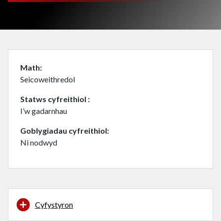
Math
Seicoweithredol
Statws cyfreithiol
I’w gadarnhau
Goblygiadau cyfreithiol
Ni nodwyd
Cyfystyron