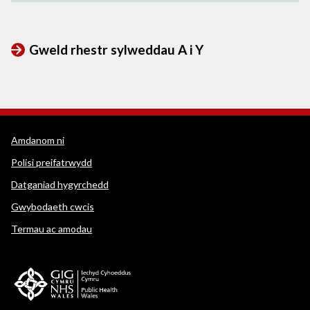
Gweld rhestr sylweddau A i Y
Dolenni cymorth WEDINOS
Amdanom ni
Polisi preifatrwydd
Datganiad hygyrchedd
Gwybodaeth cwcis
Termau ac amodau