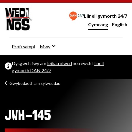
Llinell gymorth 24/7
Cymraeg
English
– Change 
Newid iaith y wefan
Profi sampl
Mwy
Dysgwch fwy am
leihau niwed
neu ewch i
linell
gymorth DAN 24/7
Gwybodaeth am sylweddau
JWH-145