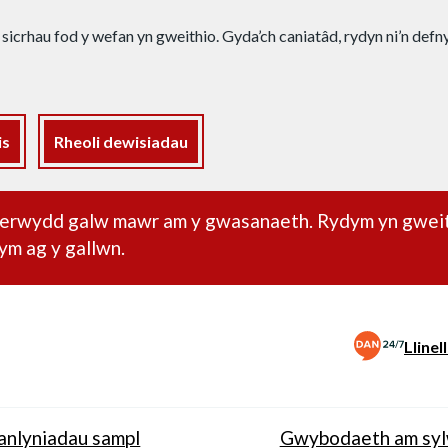
 sicrhau fod y wefan yn gweithio. Gyda’ch caniatâd, rydyn ni’n def
is
Rheoli dewisiadau
dd pwysig
oherwydd galw mawr am y gwasanaeth. Rydym yn gwei
ym ag y gallwn.
Lline
anlyniadau sampl
Gwybodaeth am sy