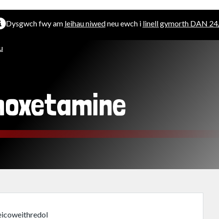
Dysgwch fwy am
leihau niwed
neu ewch i
linell gymorth DAN 24
u
hoxetamine
eicoweithredol