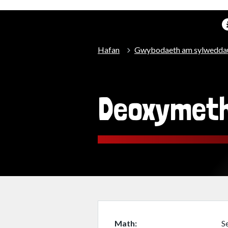
Hafan
Gwybodaeth am sylwedda
Deoxymet
Math
S