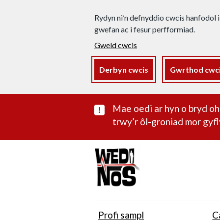
Rydyn ni’n defnyddio cwcis hanfodol i
gwefan ac i fesur perfformiad.
Gweld cwcis
Derbyn cwcis
Gwrthod cwc
Rhybudd sylwe
Mae oedi ar hyn o bryd 
trwy’r ôl-groniad mor gyfl
Profi sampl
C