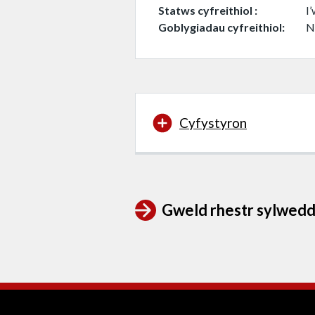
Statws cyfreithiol
I
Goblygiadau cyfreithiol
N
Cyfystyron
Gweld rhestr sylwedd