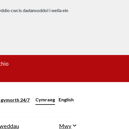
nyddio cwcis dadansoddol i wella ein
thio
Cymraeg
English
– Change the language to English
ll gymorth 24/7
Newid iaith y wefan
lweddau
Mwy