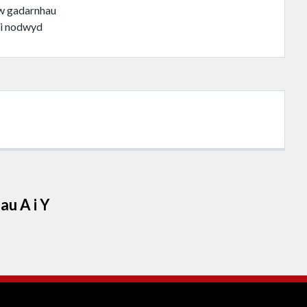
’w gadarnhau
i nodwyd
au A i Y