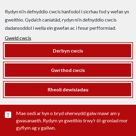
Rydyn ni’n defnyddio cwcis hanfodol i sicrhau fod y wefan yn
gweithio. Gyda’ch caniatâd, rydyn ni’n defnyddio cwcis
dadansoddol i wella ein gwefan ac i fesur perfformiad.
Gweld cwcis
Derbyn cwcis
Gwrthod cwcis
Rheoli dewisiadau
Rhybudd sylwedd pwysig
Mae oedi ar hyn o bryd oherwydd galw mawr am y
gwasanaeth. Rydym yn gweithio trwy’r ôl-groniad mor
gyflym ag y gallwn.