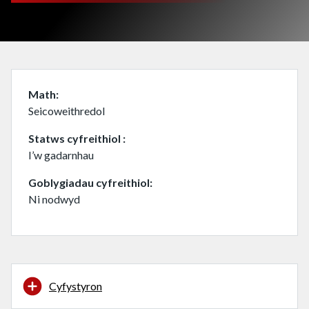
Math
Seicoweithredol
Statws cyfreithiol
I’w gadarnhau
Goblygiadau cyfreithiol
Ni nodwyd
Cyfystyron