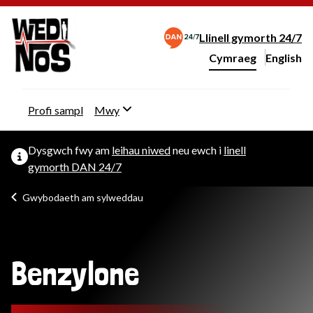
Llinell gymorth 24/7
Cymraeg
English
– Change 
Newid iaith y wefan
Profi sampl
Mwy
Dysgwch fwy am
leihau niwed
neu ewch i
linell
gymorth DAN 24/7
Gwybodaeth am sylweddau
Benzylone