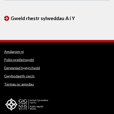
Gweld rhestr sylweddau A i Y
Dolenni cymorth WEDINOS
Amdanom ni
Polisi preifatrwydd
Datganiad hygyrchedd
Gwybodaeth cwcis
Termau ac amodau