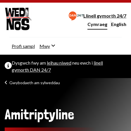
Llinell gymorth 24/7
Cymraeg
English
– Change 
Newid iaith y wefan
Profi sampl
Mwy
Dysgwch fwy am
leihau niwed
neu ewch i
linell
gymorth DAN 24/7
Gwybodaeth am sylweddau
Amitriptyline