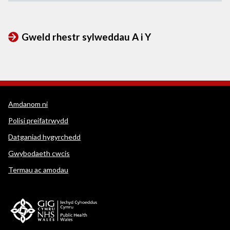
Gweld rhestr sylweddau A i Y
Dolenni cymorth WEDINOS
Amdanom ni
Polisi preifatrwydd
Datganiad hygyrchedd
Gwybodaeth cwcis
Termau ac amodau