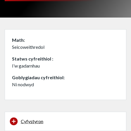
Math
Seicoweithredol
Statws cyfreithiol
I’w gadarnhau
Goblygiadau cyfreithiol
Ni nodwyd
Cyfystyron