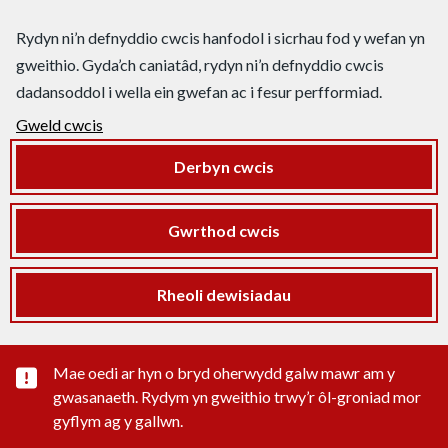
Rydyn ni’n defnyddio cwcis hanfodol i sicrhau fod y wefan yn
gweithio. Gyda’ch caniatâd, rydyn ni’n defnyddio cwcis
dadansoddol i wella ein gwefan ac i fesur perfformiad.
Gweld cwcis
Derbyn cwcis
Gwrthod cwcis
Rheoli dewisiadau
Rhybudd sylwedd pwysig
Mae oedi ar hyn o bryd oherwydd galw mawr am y
gwasanaeth. Rydym yn gweithio trwy’r ôl-groniad mor
gyflym ag y gallwn.