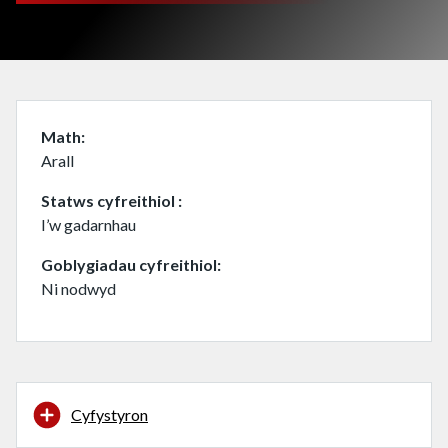
Math
Arall
Statws cyfreithiol
I’w gadarnhau
Goblygiadau cyfreithiol
Ni nodwyd
Cyfystyron