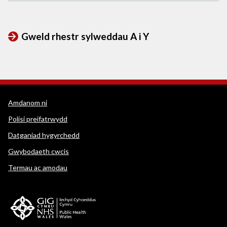
Gweld rhestr sylweddau A i Y
Dolenni cymorth WEDINOS
Amdanom ni
Polisi preifatrwydd
Datganiad hygyrchedd
Gwybodaeth cwcis
Termau ac amodau