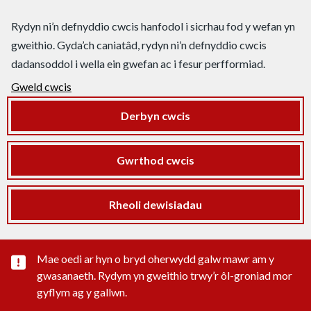
Rydyn ni’n defnyddio cwcis hanfodol i sicrhau fod y wefan yn
gweithio. Gyda’ch caniatâd, rydyn ni’n defnyddio cwcis
dadansoddol i wella ein gwefan ac i fesur perfformiad.
Gweld cwcis
Derbyn cwcis
Gwrthod cwcis
Rheoli dewisiadau
Rhybudd sylwedd pwysig
Mae oedi ar hyn o bryd oherwydd galw mawr am y
gwasanaeth. Rydym yn gweithio trwy’r ôl-groniad mor
gyflym ag y gallwn.