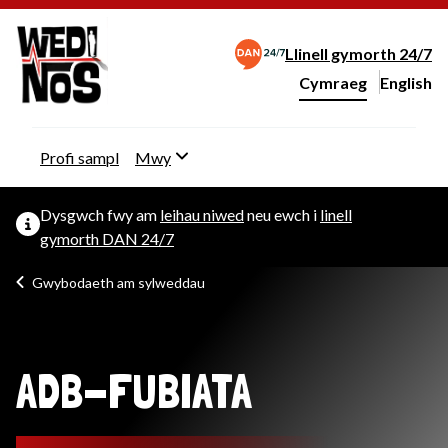
Llinell gymorth 24/7
Cymraeg
English
– Change 
Newid iaith y wefan
Profi sampl
Mwy
Dysgwch fwy am
leihau niwed
neu ewch i
linell
gymorth DAN 24/7
Gwybodaeth am sylweddau
ADB-FUBIATA