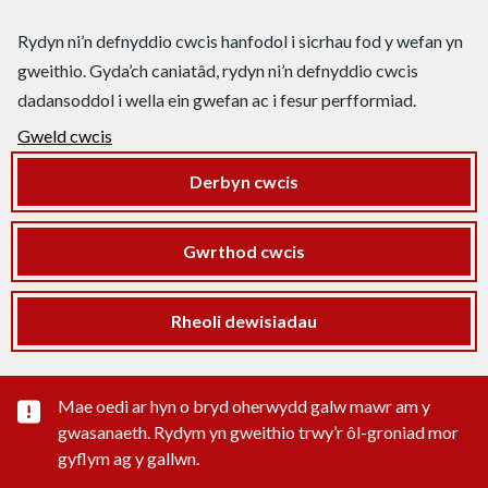
Rydyn ni’n defnyddio cwcis hanfodol i sicrhau fod y wefan yn
gweithio. Gyda’ch caniatâd, rydyn ni’n defnyddio cwcis
dadansoddol i wella ein gwefan ac i fesur perfformiad.
Gweld cwcis
Derbyn cwcis
Gwrthod cwcis
Rheoli dewisiadau
Rhybudd sylwedd pwysig
Mae oedi ar hyn o bryd oherwydd galw mawr am y
gwasanaeth. Rydym yn gweithio trwy’r ôl-groniad mor
gyflym ag y gallwn.