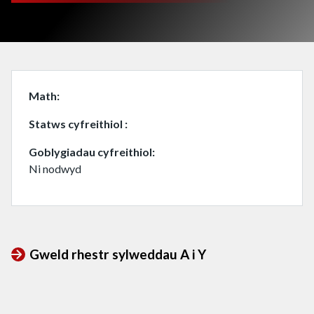
Math
Statws cyfreithiol
Goblygiadau cyfreithiol
Ni nodwyd
Gweld rhestr sylweddau A i Y