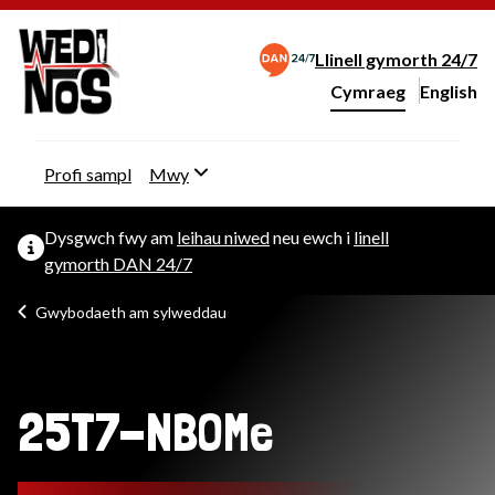
Llinell gymorth 24/7
Cymraeg
English
– Change 
Newid iaith y wefan
Profi sampl
Mwy
Dysgwch fwy am
leihau niwed
neu ewch i
linell
gymorth DAN 24/7
Gwybodaeth am sylweddau
25T7-NBOMe