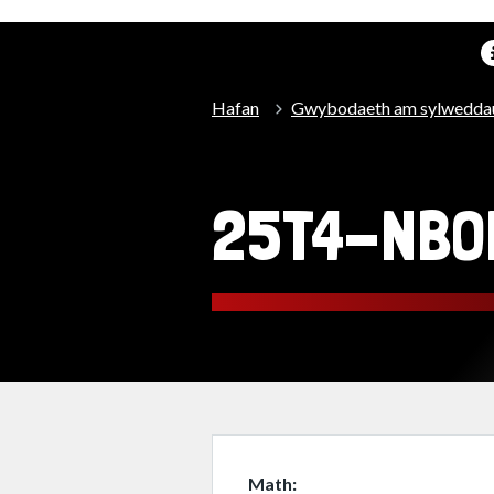
Hafan
Gwybodaeth am sylwedda
25T4-NBO
Math