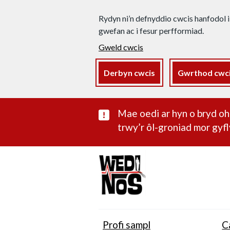
Rydyn ni’n defnyddio cwcis hanfodol i
gwefan ac i fesur perfformiad.
Gweld cwcis
Derbyn cwcis
Gwrthod cwc
Rhybudd sylwe
Mae oedi ar hyn o bryd 
trwy’r ôl-groniad mor gyfl
Profi sampl
C