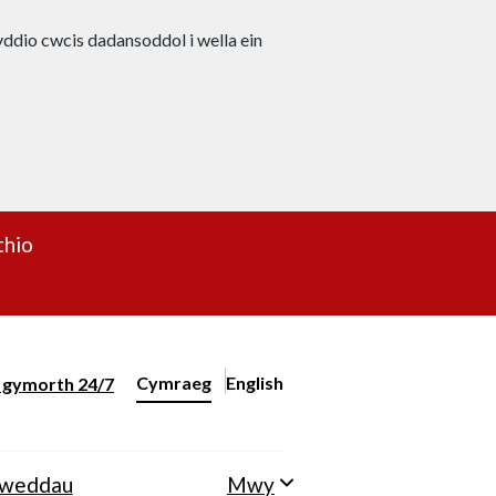
nyddio cwcis dadansoddol i wella ein
thio
Cymraeg
English
– Change the language to English
ll gymorth 24/7
Newid iaith y wefan
lweddau
Mwy