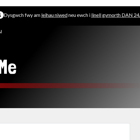
Dysgwch fwy am
leihau niwed
neu ewch i
linell gymorth DAN 24
u
Me