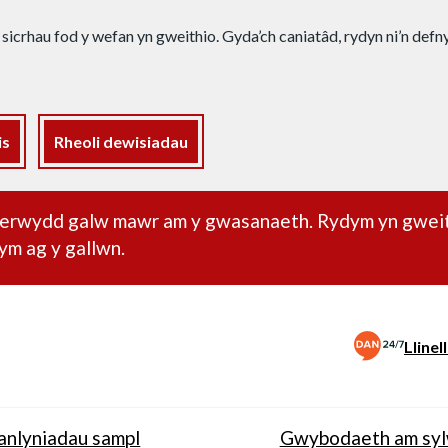
 sicrhau fod y wefan yn gweithio. Gyda’ch caniatâd, rydyn ni’n def
is
Rheoli dewisiadau
dd pwysig
oherwydd galw mawr am y gwasanaeth. Rydym yn gwei
ym ag y gallwn.
Lline
anlyniadau sampl
Gwybodaeth am sy