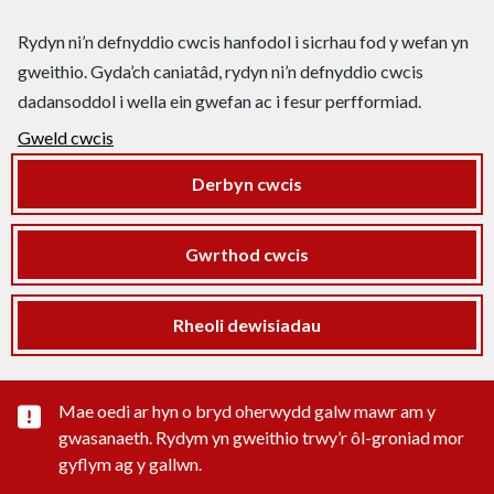
Rydyn ni’n defnyddio cwcis hanfodol i sicrhau fod y wefan yn
gweithio. Gyda’ch caniatâd, rydyn ni’n defnyddio cwcis
dadansoddol i wella ein gwefan ac i fesur perfformiad.
Gweld cwcis
Derbyn cwcis
Gwrthod cwcis
Rheoli dewisiadau
Rhybudd sylwedd pwysig
Mae oedi ar hyn o bryd oherwydd galw mawr am y
gwasanaeth. Rydym yn gweithio trwy’r ôl-groniad mor
gyflym ag y gallwn.