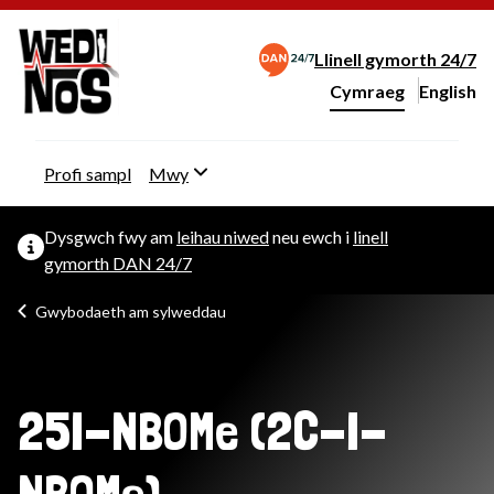
Llinell gymorth 24/7
Cymraeg
English
– Change 
Newid iaith y wefan
Profi sampl
Mwy
Dysgwch fwy am
leihau niwed
neu ewch i
linell
gymorth DAN 24/7
Gwybodaeth am sylweddau
25I-NBOMe (2C-I-