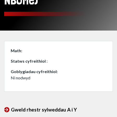
NBOMe)
Math
Statws cyfreithiol
Goblygiadau cyfreithiol
Ni nodwyd
Gweld rhestr sylweddau A i Y