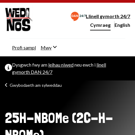
Llinell gymorth 24/7
Cymraeg
English
– Change 
Newid iaith y wefan
Profi sampl
Mwy
Dysgwch fwy am
leihau niwed
neu ewch i
linell
gymorth DAN 24/7
Gwybodaeth am sylweddau
25H-NBOMe (2C-H-