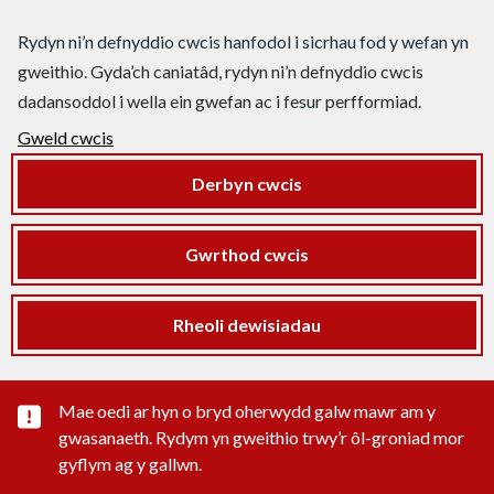
Rydyn ni’n defnyddio cwcis hanfodol i sicrhau fod y wefan yn
gweithio. Gyda’ch caniatâd, rydyn ni’n defnyddio cwcis
dadansoddol i wella ein gwefan ac i fesur perfformiad.
Gweld cwcis
Derbyn cwcis
Gwrthod cwcis
Rheoli dewisiadau
Rhybudd sylwedd pwysig
Mae oedi ar hyn o bryd oherwydd galw mawr am y
gwasanaeth. Rydym yn gweithio trwy’r ôl-groniad mor
gyflym ag y gallwn.