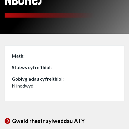
NBOMe)
Math
Statws cyfreithiol
Goblygiadau cyfreithiol
Ni nodwyd
Gweld rhestr sylweddau A i Y