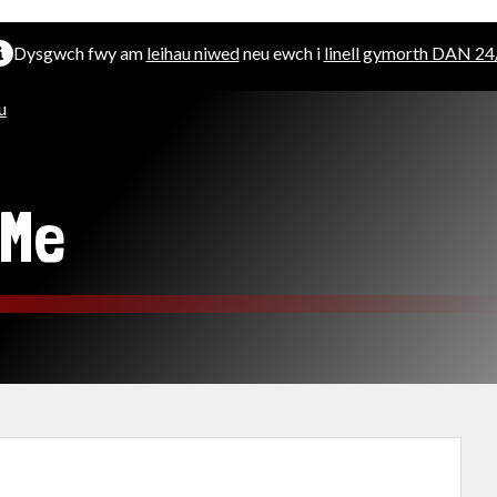
Dysgwch fwy am
leihau niwed
neu ewch i
linell gymorth DAN 24
u
Me