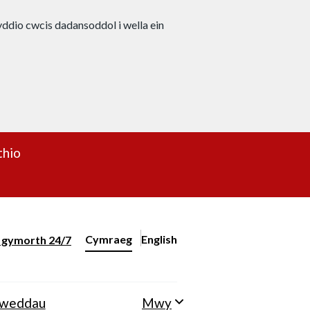
nyddio cwcis dadansoddol i wella ein
thio
Cymraeg
English
– Change the language to English
ll gymorth 24/7
Newid iaith y wefan
lweddau
Mwy