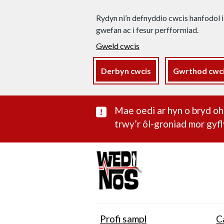
Rydyn ni’n defnyddio cwcis hanfodol i
gwefan ac i fesur perfformiad.
Gweld cwcis
Derbyn cwcis
Gwrthod cwc
Rhybudd sylwe
Mae oedi ar hyn o bryd 
trwy’r ôl-groniad mor gyfl
Profi sampl
C