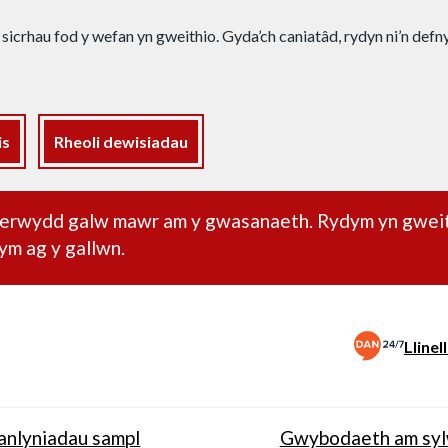
 sicrhau fod y wefan yn gweithio. Gyda’ch caniatâd, rydyn ni’n def
is
Rheoli dewisiadau
dd pwysig
oherwydd galw mawr am y gwasanaeth. Rydym yn gwei
ym ag y gallwn.
Lline
anlyniadau sampl
Gwybodaeth am sy