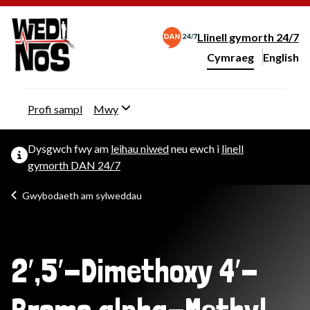
Llinell gymorth 24/7
Cymraeg
English
– Change 
Newid iaith y wefan
Profi sampl
Mwy
Dysgwch fwy am
leihau niwed
neu ewch i
linell
gymorth DAN 24/7
Gwybodaeth am sylweddau
2′,5′-Dimethoxy 4′-