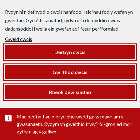
Rydyn ni’n defnyddio cwcis hanfodol i sicrhau fod y wefan yn
gweithio. Gyda’ch caniatâd, rydyn ni’n defnyddio cwcis
dadansoddol i wella ein gwefan ac i fesur perfformiad.
Gweld cwcis
Derbyn cwcis
Gwrthod cwcis
Rheoli dewisiadau
Rhybudd sylwedd pwysig
Mae oedi ar hyn o bryd oherwydd galw mawr am y
gwasanaeth. Rydym yn gweithio trwy’r ôl-groniad mor
gyflym ag y gallwn.