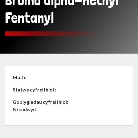
Bromo alpha-Methyl
Fentanyl
Math
Statws cyfreithiol
Goblygiadau cyfreithiol
Ni nodwyd