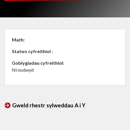
Math
Statws cyfreithiol
Goblygiadau cyfreithiol
Ni nodwyd
Gweld rhestr sylweddau A i Y