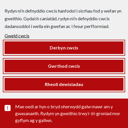
Rydyn ni’n defnyddio cwcis hanfodol i sicrhau fod y wefan yn
gweithio. Gyda’ch caniatâd, rydyn ni’n defnyddio cwcis
dadansoddol i wella ein gwefan ac i fesur perfformiad.
Gweld cwcis
Derbyn cwcis
Gwrthod cwcis
Rheoli dewisiadau
Rhybudd sylwedd pwysig
Mae oedi ar hyn o bryd oherwydd galw mawr am y
gwasanaeth. Rydym yn gweithio trwy’r ôl-groniad mor
gyflym ag y gallwn.