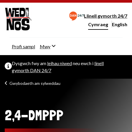
Llinell gymorth 24/7
Cymraeg
English
– Change 
Newid iaith y wefan
Profi sampl
Mwy
Dysgwch fwy am
leihau niwed
neu ewch i
linell
gymorth DAN 24/7
Gwybodaeth am sylweddau
2,4-DMPPP