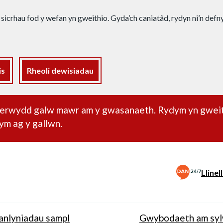
 sicrhau fod y wefan yn gweithio. Gyda’ch caniatâd, rydyn ni’n def
is
Rheoli dewisiadau
dd pwysig
oherwydd galw mawr am y gwasanaeth. Rydym yn gwei
ym ag y gallwn.
Lline
anlyniadau sampl
Gwybodaeth am sy