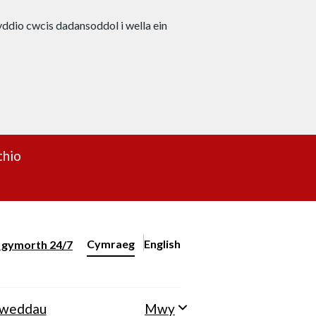
nyddio cwcis dadansoddol i wella ein
thio
Cymraeg
English
– Change the language to English
ll gymorth 24/7
Newid iaith y wefan
lweddau
Mwy