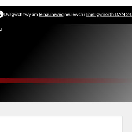
Dysgwch fwy am
leihau niwed
neu ewch i
linell gymorth DAN 24
u