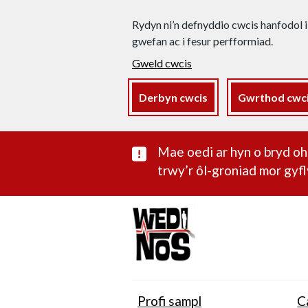
Rydyn ni’n defnyddio cwcis hanfodol i
gwefan ac i fesur perfformiad.
Gweld cwcis
Derbyn cwcis
Gwrthod cwc
Rhybudd sylwe
Mae oedi ar hyn o bryd 
trwy’r ôl-groniad mor gyfl
Profi sampl
C