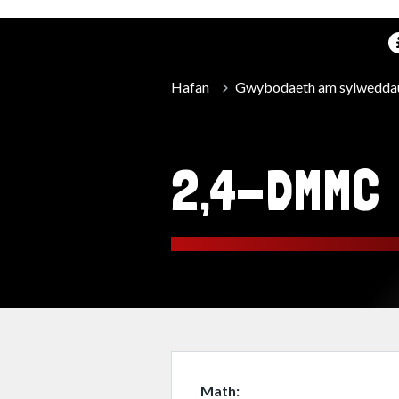
Hafan
Gwybodaeth am sylwedda
2,4-DMMC
Math