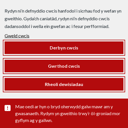
Rydyn ni’n defnyddio cwcis hanfodol i sicrhau fod y wefan yn
gweithio. Gyda’ch caniatâd, rydyn ni’n defnyddio cwcis
dadansoddol i wella ein gwefan ac i fesur perfformiad.
Gweld cwcis
Derbyn cwcis
Gwrthod cwcis
Rheoli dewisiadau
Rhybudd sylwedd pwysig
Mae oedi ar hyn o bryd oherwydd galw mawr am y
gwasanaeth. Rydym yn gweithio trwy’r ôl-groniad mor
gyflym ag y gallwn.