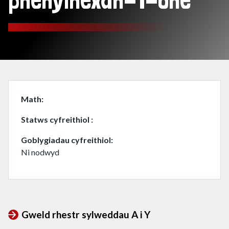
phenylhexan-1-one
Math
Statws cyfreithiol
Goblygiadau cyfreithiol
Ni nodwyd
Gweld rhestr sylweddau A i Y