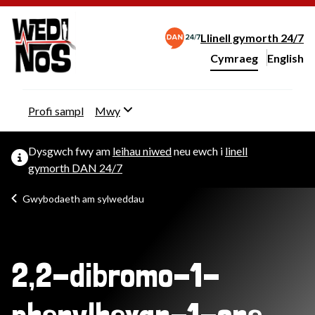
Llinell gymorth 24/7
Cymraeg
English
– Change 
Newid iaith y wefan
Profi sampl
Mwy
Dysgwch fwy am
leihau niwed
neu ewch i
linell
gymorth DAN 24/7
Gwybodaeth am sylweddau
2,2-dibromo-1-