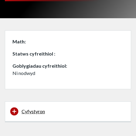
Math
Statws cyfreithiol
Goblygiadau cyfreithiol
Ni nodwyd
Cyfystyron