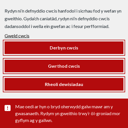
Rydyn ni’n defnyddio cwcis hanfodol i sicrhau fod y wefan yn
gweithio. Gyda’ch caniatâd, rydyn ni’n defnyddio cwcis
dadansoddol i wella ein gwefan ac i fesur perfformiad.
Gweld cwcis
Derbyn cwcis
Gwrthod cwcis
Rheoli dewisiadau
Rhybudd sylwedd pwysig
Mae oedi ar hyn o bryd oherwydd galw mawr am y
gwasanaeth. Rydym yn gweithio trwy’r ôl-groniad mor
gyflym ag y gallwn.