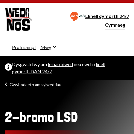
Llinell gymorth 24/7
Cymraeg
Newid iaith y 
Profi sampl
Mwy
Dysgwch fwy am
leihau niwed
neu ewch i
linell
gymorth DAN 24/7
Gwybodaeth am sylweddau
2-bromo LSD