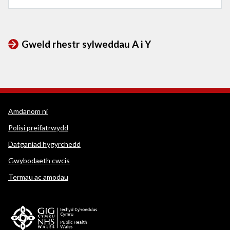
Gweld rhestr sylweddau A i Y
Dolenni cymorth WEDINOS
Amdanom ni
Polisi preifatrwydd
Datganiad hygyrchedd
Gwybodaeth cwcis
Termau ac amodau