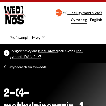
Llinell gymorth 24/7
Cymraeg
English
– Change 
Newid iaith y wefan
Profi sampl
Mwy
Dysgwch fwy am
leihau niwed
neu ewch i
linell
gymorth DAN 24/7
Gwybodaeth am sylweddau
2-(4-