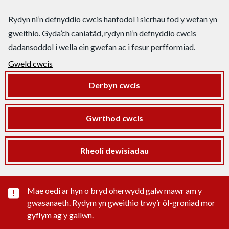
Rydyn ni’n defnyddio cwcis hanfodol i sicrhau fod y wefan yn
gweithio. Gyda’ch caniatâd, rydyn ni’n defnyddio cwcis
dadansoddol i wella ein gwefan ac i fesur perfformiad.
Gweld cwcis
Derbyn cwcis
Gwrthod cwcis
Rheoli dewisiadau
Rhybudd sylwedd pwysig
Mae oedi ar hyn o bryd oherwydd galw mawr am y
gwasanaeth. Rydym yn gweithio trwy’r ôl-groniad mor
gyflym ag y gallwn.