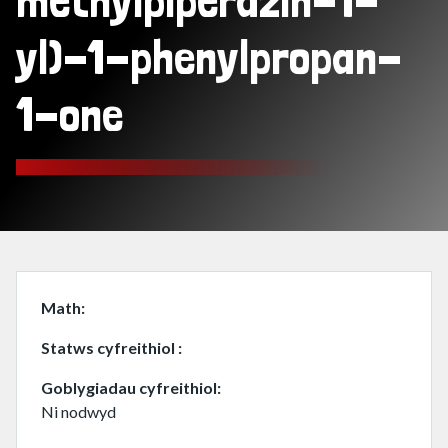
methylpiperazin-1-
yl)-1-phenylpropan-
1-one
Math
Statws cyfreithiol
Goblygiadau cyfreithiol
Ni nodwyd