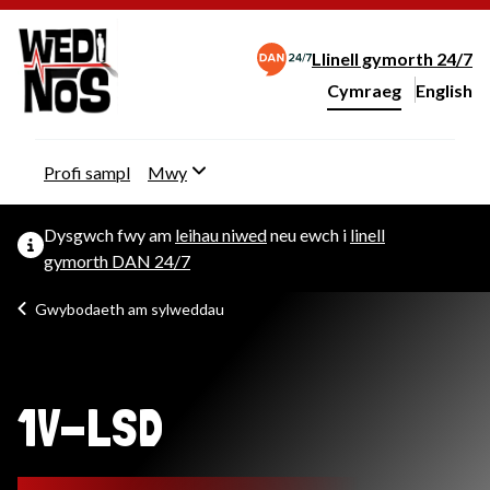
Llinell gymorth 24/7
Cymraeg
English
– Change 
Newid iaith y wefan
Profi sampl
Mwy
Dysgwch fwy am
leihau niwed
neu ewch i
linell
gymorth DAN 24/7
Gwybodaeth am sylweddau
1V-LSD