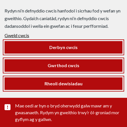
Rydyn ni’n defnyddio cwcis hanfodol i sicrhau fod y wefan yn
gweithio. Gyda’ch caniatâd, rydyn ni’n defnyddio cwcis
dadansoddol i wella ein gwefan ac i fesur perfformiad.
Gweld cwcis
Derbyn cwcis
Gwrthod cwcis
Rheoli dewisiadau
Rhybudd sylwedd pwysig
Mae oedi ar hyn o bryd oherwydd galw mawr am y
gwasanaeth. Rydym yn gweithio trwy’r ôl-groniad mor
gyflym ag y gallwn.