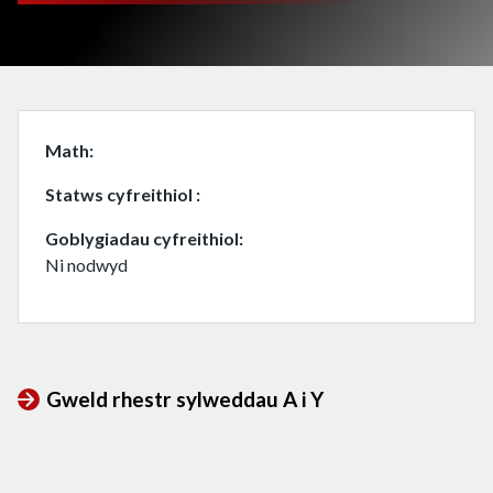
Math
Statws cyfreithiol
Goblygiadau cyfreithiol
Ni nodwyd
Gweld rhestr sylweddau A i Y