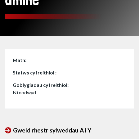
amine
Math
Statws cyfreithiol
Goblygiadau cyfreithiol
Ni nodwyd
Gweld rhestr sylweddau A i Y