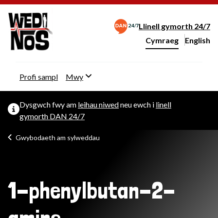
Llinell gymorth 24/7
Cymraeg
English
– Change 
Newid iaith y wefan
Profi sampl
Mwy
Dysgwch fwy am
leihau niwed
neu ewch i
linell
gymorth DAN 24/7
Gwybodaeth am sylweddau
1-phenylbutan-2-