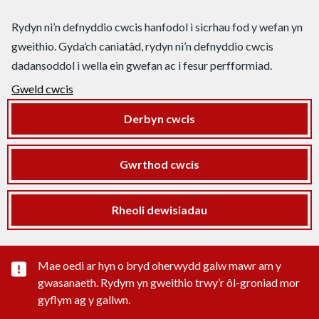
Rydyn ni’n defnyddio cwcis hanfodol i sicrhau fod y wefan yn
gweithio. Gyda’ch caniatâd, rydyn ni’n defnyddio cwcis
dadansoddol i wella ein gwefan ac i fesur perfformiad.
Gweld cwcis
Derbyn cwcis
Gwrthod cwcis
Rheoli dewisiadau
Rhybudd sylwedd pwysig
Mae oedi ar hyn o bryd oherwydd galw mawr am y
gwasanaeth. Rydym yn gweithio trwy’r ôl-groniad mor
gyflym ag y gallwn.