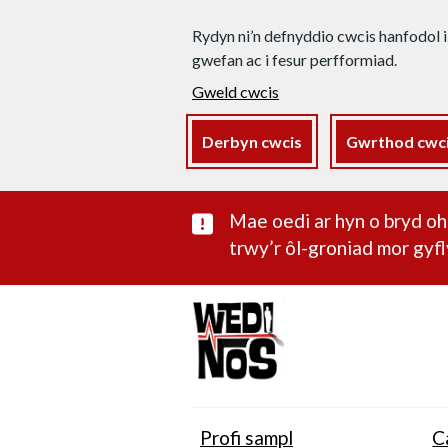
Rydyn ni’n defnyddio cwcis hanfodol i
gwefan ac i fesur perfformiad.
Gweld cwcis
Derbyn cwcis
Gwrthod cwc
Rhybudd sylwe
Mae oedi ar hyn o bryd 
trwy’r ôl-groniad mor gyfl
Profi sampl
C