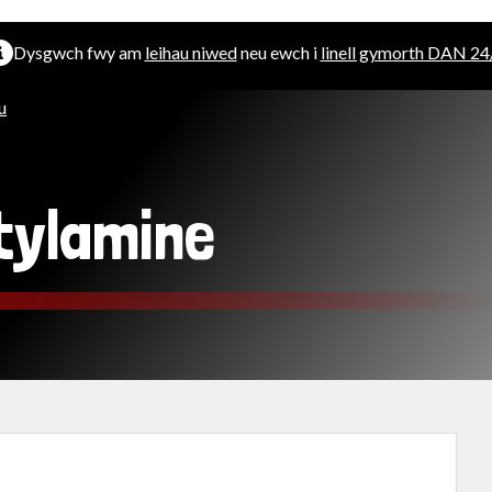
Dysgwch fwy am
leihau niwed
neu ewch i
linell gymorth DAN 24
u
ylamine