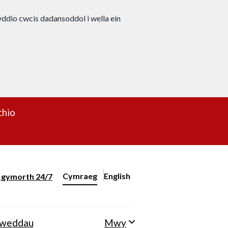
nyddio cwcis dadansoddol i wella ein
thio
Cymraeg
English
– Change the language to English
ll gymorth 24/7
Newid iaith y wefan
lweddau
Mwy