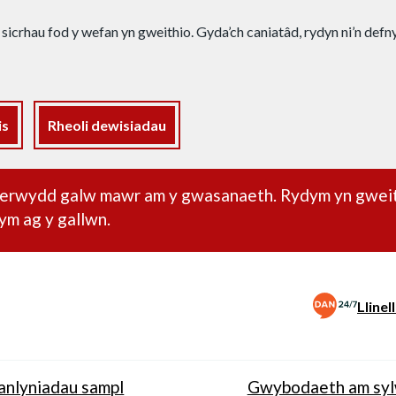
 sicrhau fod y wefan yn gweithio. Gyda’ch caniatâd, rydyn ni’n def
is
Rheoli dewisiadau
dd pwysig
oherwydd galw mawr am y gwasanaeth. Rydym yn gwei
ym ag y gallwn.
Lline
anlyniadau sampl
Gwybodaeth am sy