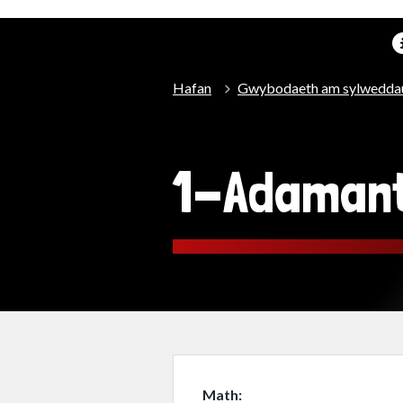
Hafan
Gwybodaeth am sylwedda
1-Adamant
Math