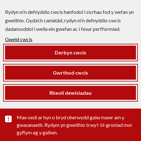
Rydyn ni’n defnyddio cwcis hanfodol i sicrhau fod y wefan yn
gweithio. Gyda’ch caniatâd, rydyn ni’n defnyddio cwcis
dadansoddol i wella ein gwefan ac i fesur perfformiad.
Gweld cwcis
Derbyn cwcis
Gwrthod cwcis
Rheoli dewisiadau
Rhybudd sylwedd pwysig
Mae oedi ar hyn o bryd oherwydd galw mawr am y
gwasanaeth. Rydym yn gweithio trwy’r ôl-groniad mor
gyflym ag y gallwn.