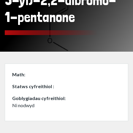
5-yl)-2,2-dibromo-
1-pentanone
Math
Statws cyfreithiol
Goblygiadau cyfreithiol
Ni nodwyd