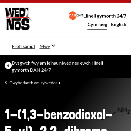
Llinell gymorth 24/7
Cymraeg
English
– Change 
Newid iaith y wefan
Profi sampl
Mwy
Dysgwch fwy am
leihau niwed
neu ewch i
linell
gymorth DAN 24/7
Gwybodaeth am sylweddau
1-(1,3-benzodioxol-