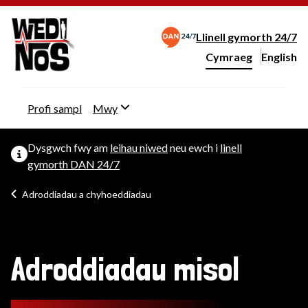
Llinell gymorth 24/7
Cymraeg
English
– Change 
Newid iaith y wefan
Profi sampl
Mwy
Dysgwch fwy am
leihau niwed
neu ewch i
linell
gymorth DAN 24/7
Adroddiadau a chyhoeddiadau
Adroddiadau misol