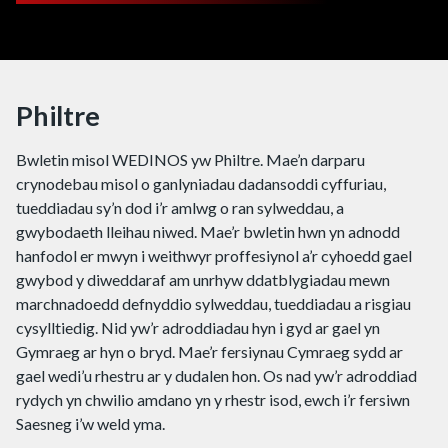
Philtre
Bwletin misol WEDINOS yw Philtre. Mae’n darparu
crynodebau misol o ganlyniadau dadansoddi cyffuriau,
tueddiadau sy’n dod i’r amlwg o ran sylweddau, a
gwybodaeth lleihau niwed. Mae’r bwletin hwn yn adnodd
hanfodol er mwyn i weithwyr proffesiynol a’r cyhoedd gael
gwybod y diweddaraf am unrhyw ddatblygiadau mewn
marchnadoedd defnyddio sylweddau, tueddiadau a risgiau
cysylltiedig. Nid yw’r adroddiadau hyn i gyd ar gael yn
Gymraeg ar hyn o bryd. Mae’r fersiynau Cymraeg sydd ar
gael wedi’u rhestru ar y dudalen hon. Os nad yw’r adroddiad
rydych yn chwilio amdano yn y rhestr isod, ewch i’r fersiwn
Saesneg i’w weld yma.