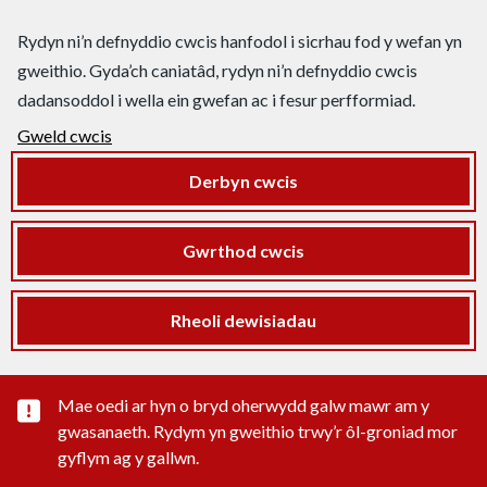
Rydyn ni’n defnyddio cwcis hanfodol i sicrhau fod y wefan yn
gweithio. Gyda’ch caniatâd, rydyn ni’n defnyddio cwcis
dadansoddol i wella ein gwefan ac i fesur perfformiad.
Gweld cwcis
Derbyn cwcis
Gwrthod cwcis
Rheoli dewisiadau
Rhybudd sylwedd pwysig
Mae oedi ar hyn o bryd oherwydd galw mawr am y
gwasanaeth. Rydym yn gweithio trwy’r ôl-groniad mor
gyflym ag y gallwn.