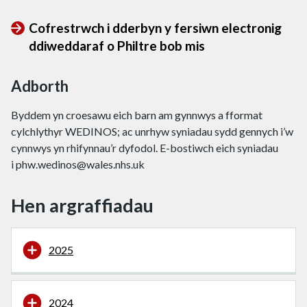
Cofrestrwch i dderbyn y fersiwn electronig
ddiweddaraf o Philtre bob mis
Adborth
Byddem yn croesawu eich barn am gynnwys a fformat
cylchlythyr WEDINOS; ac unrhyw syniadau sydd gennych i’w
cynnwys yn rhifynnau’r dyfodol. E-bostiwch eich syniadau
i
phw.wedinos@wales.nhs.uk
Hen argraffiadau
2025
2024